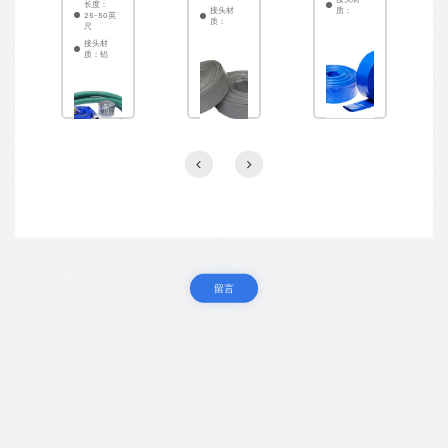
长度：
接头材
质：
25-50英
质：
尺
接头材
质：铝
留言