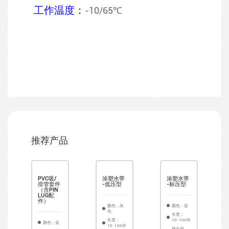
工作温度：
-10/65℃
推荐产品
PVC吸/
涂塑水带
涂塑水带
排管套件
-低压型
-标压型
（含PIN
K
LUG配
件）
颜色：灰
颜色：蓝
色
长度：
长度：
10-100米
颜色：蓝
10-100米
接头材