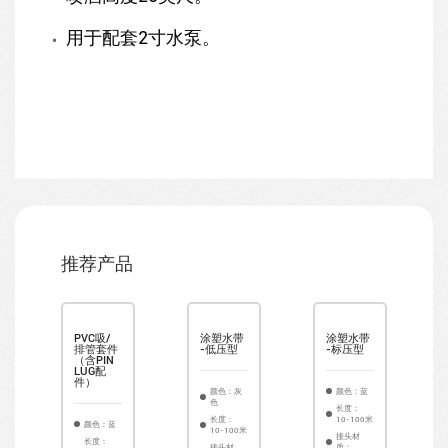
用于配套2寸水泵。
推荐产品
吸/
PVC吸/
涂塑水带
涂塑水带
套件
排管套件
-低压型
-标压型
（含PIN
LOCK
LUG配
）
件）
颜色：灰
颜色：蓝
色
长度：
长度：
10-100米
：蓝
颜色：蓝
10-100米
接头材
：
长度：
接头材
质：