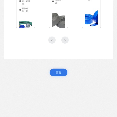
50英
25-50英
质：
尺
材
接头材
铝合
质：铝
留言