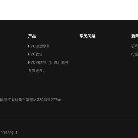
产品
常见问题
新
PVC涂塑水带
公
PVC软管
行
PVC消防管（阻燃）套件
查看更多...
国浙江省杭州市富阳区320国道277km
11158号-1